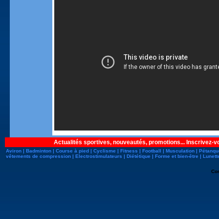
Actualités sportives, nouveautés, promotions... Inscrivez-v
Aviron
|
Badminton
|
Course à pied
|
Cyclisme
|
Fitness
|
Football
|
Musculation
|
Pétanqu
vêtements de compression
|
Electrostimulateurs
|
Diététique
|
Forme et bien-être
|
Lunett
Co